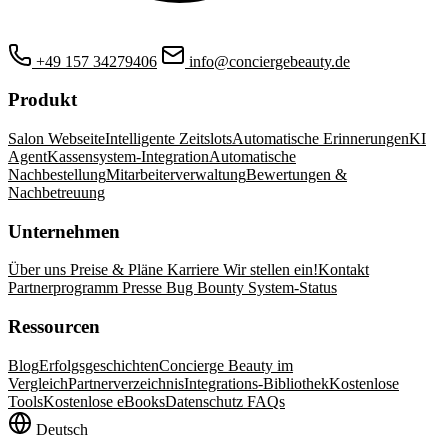
+49 157 34279406
info@conciergebeauty.de
Produkt
Salon Webseite
Intelligente Zeitslots
Automatische Erinnerungen
KI
Agent
Kassensystem-Integration
Automatische
Nachbestellung
Mitarbeiterverwaltung
Bewertungen &
Nachbetreuung
Unternehmen
Über uns
Preise & Pläne
Karriere
Wir stellen ein!
Kontakt
Partnerprogramm
Presse
Bug Bounty
System-Status
Ressourcen
Blog
Erfolgsgeschichten
Concierge Beauty im
Vergleich
Partnerverzeichnis
Integrations-Bibliothek
Kostenlose
Tools
Kostenlose eBooks
Datenschutz FAQs
Deutsch