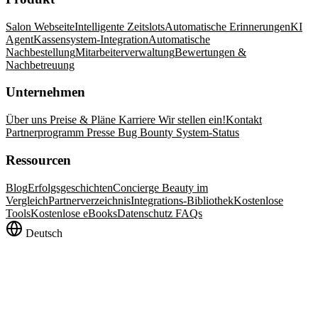
Salon Webseite
Intelligente Zeitslots
Automatische Erinnerungen
KI
Agent
Kassensystem-Integration
Automatische
Nachbestellung
Mitarbeiterverwaltung
Bewertungen &
Nachbetreuung
Unternehmen
Über uns
Preise & Pläne
Karriere
Wir stellen ein!
Kontakt
Partnerprogramm
Presse
Bug Bounty
System-Status
Ressourcen
Blog
Erfolgsgeschichten
Concierge Beauty im
Vergleich
Partnerverzeichnis
Integrations-Bibliothek
Kostenlose
Tools
Kostenlose eBooks
Datenschutz FAQs
Deutsch