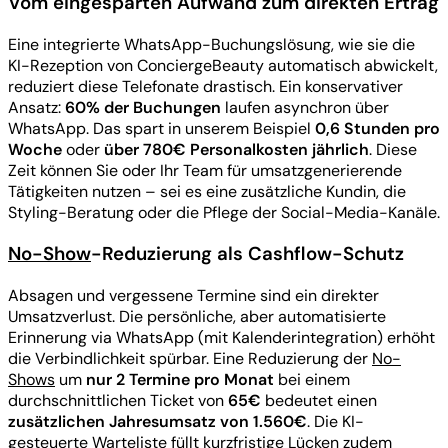
Vom eingesparten Aufwand zum direkten Ertrag
Eine integrierte WhatsApp-Buchungslösung, wie sie die
KI-Rezeption von ConciergeBeauty automatisch abwickelt,
reduziert diese Telefonate drastisch. Ein konservativer
Ansatz:
60% der Buchungen
laufen asynchron über
WhatsApp. Das spart in unserem Beispiel
0,6 Stunden pro
Woche
oder
über 780€ Personalkosten jährlich
. Diese
Zeit können Sie oder Ihr Team für umsatzgenerierende
Tätigkeiten nutzen – sei es eine zusätzliche Kundin, die
Styling-Beratung oder die Pflege der Social-Media-Kanäle.
No-Show
-Reduzierung als Cashflow-Schutz
Absagen und vergessene Termine sind ein direkter
Umsatzverlust. Die persönliche, aber automatisierte
Erinnerung via WhatsApp (mit Kalenderintegration) erhöht
die Verbindlichkeit spürbar. Eine Reduzierung der
No-
Shows
um
nur 2 Termine pro Monat
bei einem
durchschnittlichen Ticket von
65€
bedeutet einen
zusätzlichen Jahresumsatz von 1.560€
. Die KI-
gesteuerte Warteliste füllt kurzfristige Lücken zudem