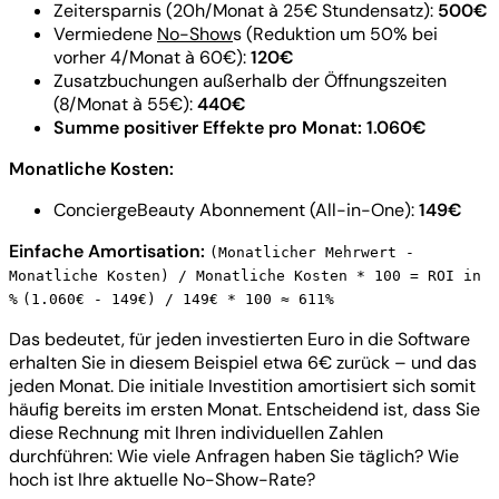
Zeitersparnis (20h/Monat à 25€ Stundensatz):
500€
Vermiedene
No-Show
s (Reduktion um 50% bei
vorher 4/Monat à 60€):
120€
Zusatzbuchungen außerhalb der Öffnungszeiten
(8/Monat à 55€):
440€
Summe positiver Effekte pro Monat: 1.060€
Monatliche Kosten:
ConciergeBeauty Abonnement (All-in-One):
149€
Einfache Amortisation:
(Monatlicher Mehrwert -
Monatliche Kosten) / Monatliche Kosten * 100 = ROI in
%
(1.060€ - 149€) / 149€ * 100 ≈ 611%
Das bedeutet, für jeden investierten Euro in die Software
erhalten Sie in diesem Beispiel etwa 6€ zurück – und das
jeden Monat. Die initiale Investition amortisiert sich somit
häufig bereits im ersten Monat. Entscheidend ist, dass Sie
diese Rechnung mit Ihren individuellen Zahlen
durchführen: Wie viele Anfragen haben Sie täglich? Wie
hoch ist Ihre aktuelle No-Show-Rate?