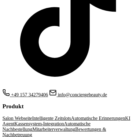
+49 157 34279406
info@conciergebeauty.de
Produkt
Salon Webseite
Intelligente Zeitslots
Automatische Erinnerungen
KI
Agent
Kassensystem-Integration
Automatische
Nachbestellung
Mitarbeiterverwaltung
Bewertungen &
Nachbetreuung