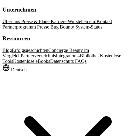
Unternehmen
Über uns
Preise & Pläne
Karriere
Wir stellen ein!
Kontakt
Partnerprogramm
Presse
Bug Bounty
System-Status
Ressourcen
Blog
Erfolgsgeschichten
Concierge Beauty im
Vergleich
Partnerverzeichnis
Integrations-Bibliothek
Kostenlose
Tools
Kostenlose eBooks
Datenschutz FAQs
Deutsch