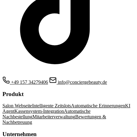
+49 157 34279406
info@conciergebeauty.de
Produkt
Salon Webseite
Intelligente Zeitslots
Automatische Erinnerungen
KI
Agent
Kassensystem-Integration
Automatische
Nachbestellung
Mitarbeiterverwaltung
Bewertungen &
Nachbetreuung
Unternehmen