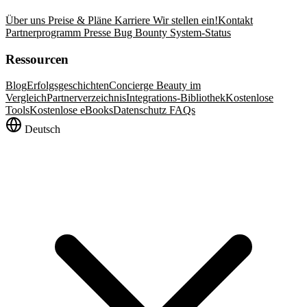
Über uns
Preise & Pläne
Karriere
Wir stellen ein!
Kontakt
Partnerprogramm
Presse
Bug Bounty
System-Status
Ressourcen
Blog
Erfolgsgeschichten
Concierge Beauty im
Vergleich
Partnerverzeichnis
Integrations-Bibliothek
Kostenlose
Tools
Kostenlose eBooks
Datenschutz FAQs
Deutsch