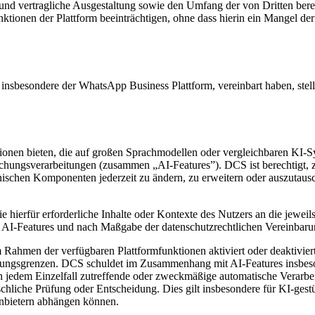
 und vertragliche Ausgestaltung sowie den Umfang der von Dritten ber
nktionen der Plattform beeinträchtigen, ohne dass hierin ein Mangel de
insbesondere der WhatsApp Business Plattform, vereinbart haben, stel
nen bieten, die auf großen Sprachmodellen oder vergleichbaren KI-Sys
hungsverarbeitungen (zusammen „AI-Features”). DCS ist berechtigt, zu
nischen Komponenten jederzeit zu ändern, zu erweitern oder auszutausc
hierfür erforderliche Inhalte oder Kontexte des Nutzers an die jeweils 
der AI-Features und nach Maßgabe der datenschutzrechtlichen Vereinbar
ahmen der verfügbaren Plattformfunktionen aktiviert oder deaktivier
ungsgrenzen. DCS schuldet im Zusammenhang mit AI-Features insbesond
 in jedem Einzelfall zutreffende oder zweckmäßige automatische Verarbe
nschliche Prüfung oder Entscheidung. Dies gilt insbesondere für KI-g
anbietern abhängen können.