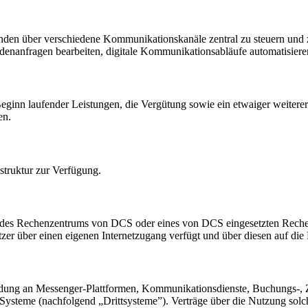
den über verschiedene Kommunikationskanäle zentral zu steuern und z
nanfragen bearbeiten, digitale Kommunikationsabläufe automatisieren
ginn laufender Leistungen, die Vergütung sowie ein etwaiger weiterer 
en.
astruktur zur Verfügung.
 des Rechenzentrums von DCS oder eines von DCS eingesetzten Rechen
utzer über einen eigenen Internetzugang verfügt und über diesen auf di
dung an Messenger-Plattformen, Kommunikationsdienste, Buchungs-, Zah
Systeme (nachfolgend „Drittsysteme”). Verträge über die Nutzung solch