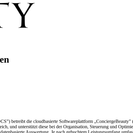
gen
ibt die cloudbasierte Softwareplattform „ConciergeBeauty” (nachfo
ich, und unterstützt diese bei der Organisation, Steuerung und Optimi
nbasierte Auswertung. Je nach gebuchtem Leistungsumfang umfasst d