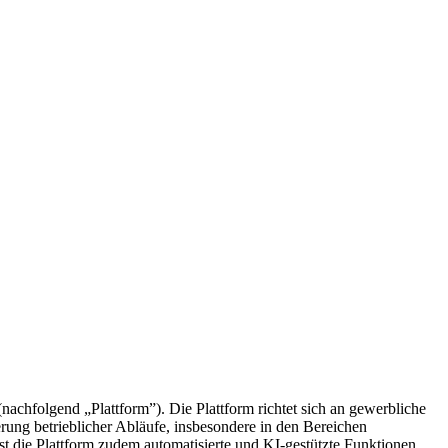
lgend „Plattform”). Die Plattform richtet sich an gewerbliche
erung betrieblicher Abläufe, insbesondere in den Bereichen
ie Plattform zudem automatisierte und KI-gestützte Funktionen.