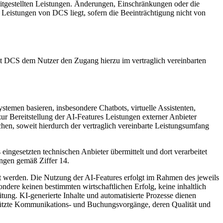
eitgestellten Leistungen. Änderungen, Einschränkungen oder die
r Leistungen von DCS liegt, sofern die Beeinträchtigung nicht von
lt DCS dem Nutzer den Zugang hierzu im vertraglich vereinbarten
temen basieren, insbesondere Chatbots, virtuelle Assistenten,
r Bereitstellung der AI-Features Leistungen externer Anbieter
hen, soweit hierdurch der vertraglich vereinbarte Leistungsumfang
eingesetzten technischen Anbieter übermittelt und dort verarbeitet
ungen gemäß Ziffer 14.
t werden. Die Nutzung der AI-Features erfolgt im Rahmen des jeweils
ere keinen bestimmten wirtschaftlichen Erfolg, keine inhaltlich
itung. KI-generierte Inhalte und automatisierte Prozesse dienen
estützte Kommunikations- und Buchungsvorgänge, deren Qualität und