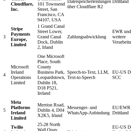
Dateispeicherleistungen
Drittland
Cloudflare,
101 Townsend
über Cloudflare R2
Inc.
Street, San
Francisco, CA
94107, USA
1 Grand Canal
Stripe
Street Lower,
EWR und 
Payments
3
Grand Canal
Zahlungsabwicklung
weitere
Europe,
Dock, Dublin
Verarbeit
Limited
2, Irland
One Microsoft
Place, South
Microsoft
County
Ireland
Business Park,
Speech-to-Text, LLM,
EU-US D
4
Operations
Leopardstown,
Text-to-Speech
SCC
Limited
Dublin 18,
D18 P521,
Ireland
Meta
Merrion Road,
Platforms
Messenger- und
EU/EWR u
5
Dublin 4, D04
Ireland
WhatsApp-Anbindung
Drittland
X2K5, Irland
Limited
25-28 North
Twilio
EU-US D
Wall Quay,