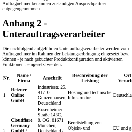
Auftragnehmer benannten zuständigen Ansprechpartner
entgegengenommen.
Anhang 2 -
Unterauftragsverarbeiter
Die nachfolgend aufgeführten Unterauftragsverarbeiter werden vom
Auftragnehmer im Rahmen der Leistungserbringung eingesetzt bzw.
können - je nach gebuchter Produktkonfiguration und aktivierten
Funktionen - eingesetzt werden.
Name /
Beschreibung der
Ort
Nr.
Anschrift
Firma
Leistung
Verarb
Industriestr. 25,
Hetzner
91710
Hosting und technische
1
Online
Deutschla
Gunzenhausen,
Infrastruktur
GmbH
Deutschland
Rosenheimer
Straße 143C,
Cloudflare
8. OG, 81671
Bereitstellung von
Germany
München,
Objekt- und
EU und g
2
GmbH
/
Deutschland /