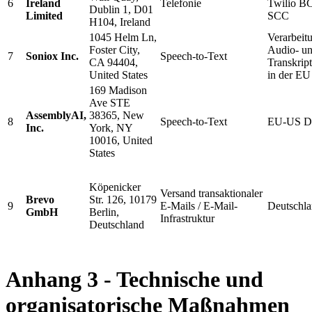
6
Ireland
Telefonie
Twilio B
Dublin 1, D01
Limited
SCC
H104, Ireland
1045 Helm Ln,
Verarbeit
Foster City,
Audio- u
7
Soniox Inc.
Speech-to-Text
CA 94404,
Transkrip
United States
in der EU
169 Madison
Ave STE
AssemblyAI,
38365, New
8
Speech-to-Text
EU-US D
Inc.
York, NY
10016, United
States
Köpenicker
Versand transaktionaler
Brevo
Str. 126, 10179
9
E-Mails / E-Mail-
Deutschla
GmbH
Berlin,
Infrastruktur
Deutschland
Anhang 3 - Technische und
organisatorische Maßnahmen